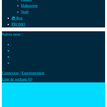
Halloween
Noël
🎁 Box
PROMO
Suivez-nous :
Connexion
/
Enregistrement
Liste de souhaits (
0
)