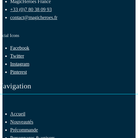
MagicHeroes France
+33 (0)7 80 38 09 93
contact@magicheroes.fr
ocial Icons
Facebook
Twitter
Instagram
Pinterest
Navigation
Accueil
Nouveautés
Précommande
Personnages & univers