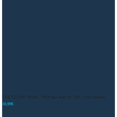
THE CLONE WARS - POP Star Wars N° 768 - Fives (Retro)
16,99
€