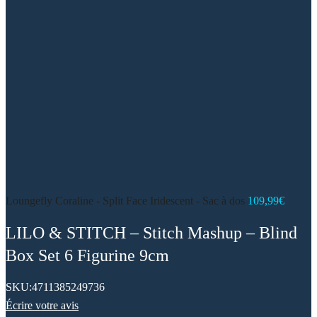
Loungefly Coraline - Split Face Iridescent - Sac à dos
109,99
€
LILO & STITCH – Stitch Mashup – Blind
Box Set 6 Figurine 9cm
SKU:
4711385249736
Écrire votre avis