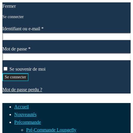
Fermer
Se connecter
Obligatoire
Identifiant ou e-mail
*
Obligatoire
Mot de passe
*
Se souvenir de moi
Se connecter
Mot de passe perdu ?
Accueil
Nouveautés
Précommande
Pré-Commande Loungefly