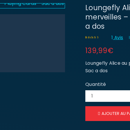
Loungefly Al
merveilles –
a dos
1
Avis
Noté
1
5.00
sur 5
139,99
€
basé sur
notation client
Loungefly Alice au 
Sac a dos
Quantité
AJOUTER AU P