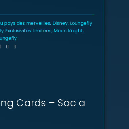
au pays des merveilles
,
Disney
,
Loungefly
y Exclusivités Limitées
,
Moon Knight
,
ungefly
ying Cards – Sac a