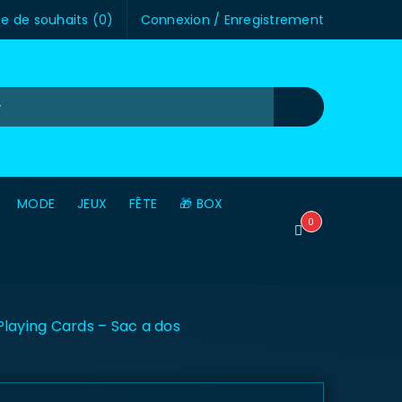
te de souhaits (
0
)
Connexion
/
Enregistrement
MODE
JEUX
FÊTE
🎁 BOX
0
Playing Cards – Sac a dos