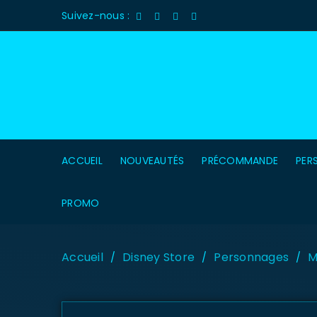
Suivez-nous :
ACCUEIL
NOUVEAUTÉS
PRÉCOMMANDE
PER
PROMO
Accueil
Disney Store
Personnages
M
/
/
/