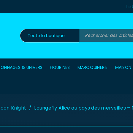
Lis
SONNAGES & UNIVERS
FIGURINES
MAROQUINERIE
MAISON
oon Knight
Loungefly Alice au pays des merveilles – 
/