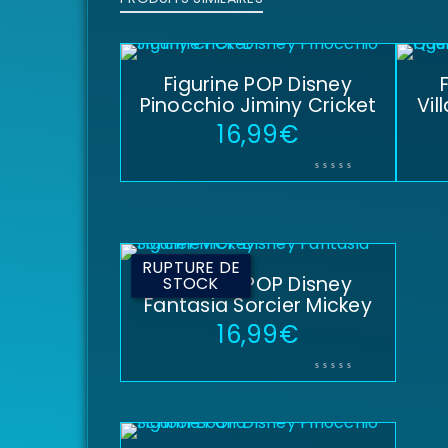
Figurine POP Disney
Pinocchio Jiminy Cricket
Vil
16,99
€
RUPTURE DE
Figurine POP Disney
STOCK
Fantasia Sorcier Mickey
16,99
€