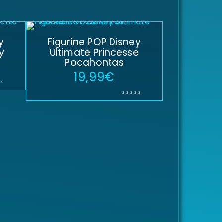
y
Figurine POP Disney
y
Ultimate Princesse
Pocahontas
19,99
€