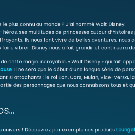
ms le plus connu au monde ? J’ai nommé Walt Disney.
Se souvenir de moi
-héros, ses multitudes de princesses autour d’histoires
SE CONNECTER
ffrayants. Ils nous font vivre de belles aventures, nou
 faire vibrer. Disney nous a fait grandir et continuera de
MOT DE PASSE PERDU ?
e cette magie incroyable, « Walt Disney » qui fait appa
Mouse
. Il ne sera que le début d’une longue série de pe
ant si attachants : le roi Lion, Cars, Mulan, Vice-Versa, l
 partie des personnages que nous connaissons tous et qu
os…
s univers ! Découvrez par exemple nos produits
Loungef