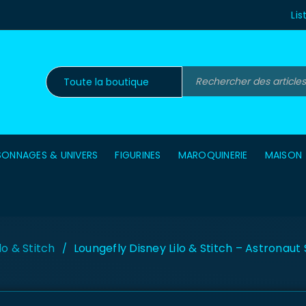
Lis
SONNAGES & UNIVERS
FIGURINES
MAROQUINERIE
MAISON
ilo & Stitch
Loungefly Disney Lilo & Stitch – Astronaut 
/