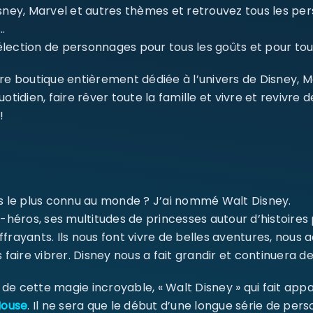
isney, Marvel et autres thèmes et retrouvez tous les p
…
ection de personnages pour tous les goûts et pour tout
re boutique entièrement dédiée à l’univers de Disney, 
dien, faire rêver toute la famille et vivre et revivre 
SE CONNECTER
!
Identifiant ou e-mail
*
ms le plus connu au monde ? J’ai nommé Walt Disney.
Mot de passe
*
-héros, ses multitudes de princesses autour d’histoires
ffrayants. Ils nous font vivre de belles aventures, nou
 faire vibrer. Disney nous a fait grandir et continuera de
Se souvenir de moi
SE CONNECTER
e cette magie incroyable, « Walt Disney » qui fait appa
Mouse
. Il ne sera que le début d’une longue série de pe