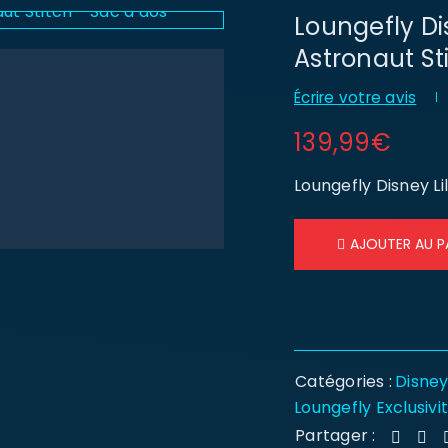
Loungefly Dis
Astronaut St
Écrire votre avis
139,99
€
Loungefly Disney Li
AJOUTER AU P
Catégories :
Disne
Loungefly Exclusivi
Partager :