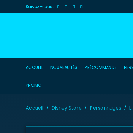
Suivez-nous :
ACCUEIL
NOUVEAUTÉS
PRÉCOMMANDE
PER
PROMO
Accueil
Disney Store
Personnages
L
/
/
/