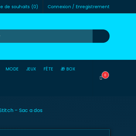
te de souhaits (
0
)
Connexion
/
Enregistrement
MODE
JEUX
FÊTE
🎁 BOX
0
Stitch – Sac a dos