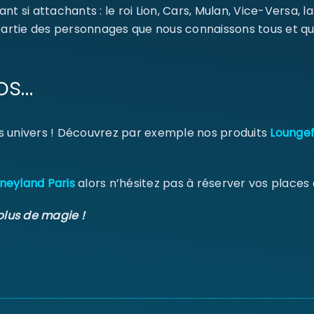
MOT DE PASSE PERDU ?
ant si attachants : le roi Lion, Cars, Mulan, Vice-Versa, l
 partie des personnages que nous connaissons tous et qu
os…
s univers ! Découvrez par exemple nos produits
Loungef
neyland Paris
alors n’hésitez pas à réserver vos places
plus de magie !