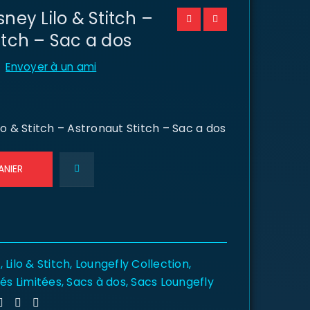
ney Lilo & Stitch –
itch – Sac a dos
Envoyer à un ami
lo & Stitch – Astronaut Stitch – Sac a dos
ANIER
y
,
Lilo & Stitch
,
Loungefly Collection
,
tés Limitées
,
Sacs à dos
,
Sacs Loungefly