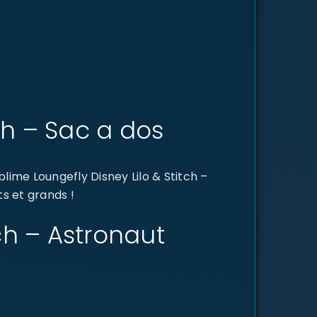
tch – Sac a dos
ime Loungefly Disney Lilo & Stitch –
ts et grands !
tch – Astronaut