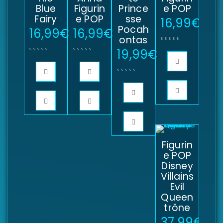
Blue
Figurin
Prince
e POP
Fairy
e POP
sse
16,99
€
Pocah
16,99
€
16,99
€
ontas
19,99
€
Figurin
e POP
Disney
Villains
Evil
Queen
trône
37,99
€