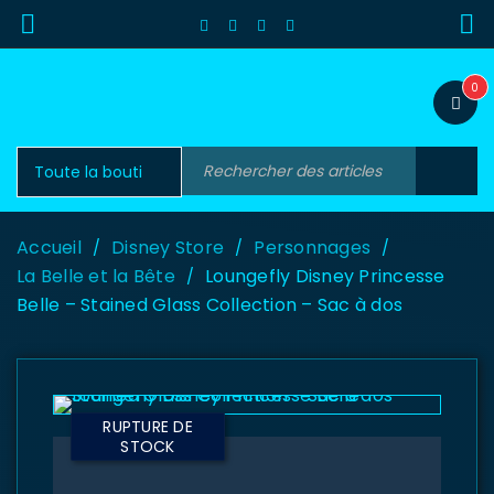
0
Accueil
Disney Store
Personnages
/
/
/
La Belle et la Bête
Loungefly Disney Princesse
/
Belle – Stained Glass Collection – Sac à dos
RUPTURE DE
STOCK