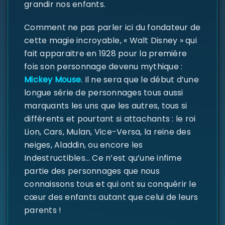
grandir nos enfants.
SE CONNECTER
Comment ne pas parler ici du fondateur de
Identifiant ou e-mail
*
cette magie incroyable, « Walt Disney » qui
fait apparaitre en 1928 pour la première
fois son personnage devenu mythique :
Mickey Mouse
. Il ne sera que le début d’une
Mot de passe
*
longue série de personnages tous aussi
marquants les uns que les autres, tous si
différents et pourtant si attachants : le roi
Lion, Cars, Mulan, Vice-Versa, la reine des
Se souvenir de moi
SE CONNECTER
neiges, Aladdin, ou encore les
Indestructibles… Ce n’est qu’une infime
MOT DE PASSE PERDU ?
partie des personnages que nous
connaissons tous et qui ont su conquérir le
cœur des enfants autant que celui de leurs
parents !