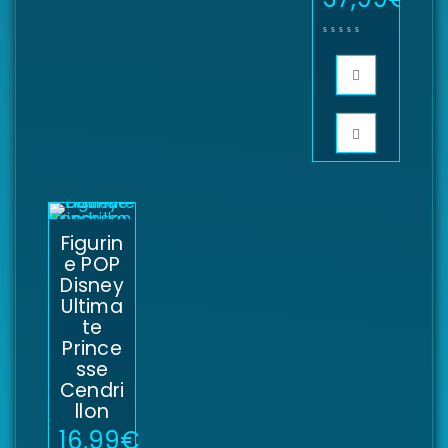
Figurin
e POP
Disney
Ultima
te
Prince
sse
Cendri
llon
16,99
€