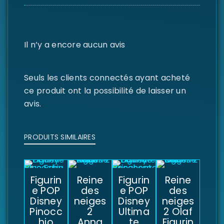
Il n’y a encore aucun avis
Seuls les clients connectés ayant acheté
ce produit ont la possibilité de laisser un
avis.
PRODUITS SIMILAIRES
Figurin
Reine
Figurin
Reine
e POP
des
e POP
des
Disney
neiges
Disney
neiges
Pinocc
2
Ultima
2 Olaf
hio
Anna
te
Figurin