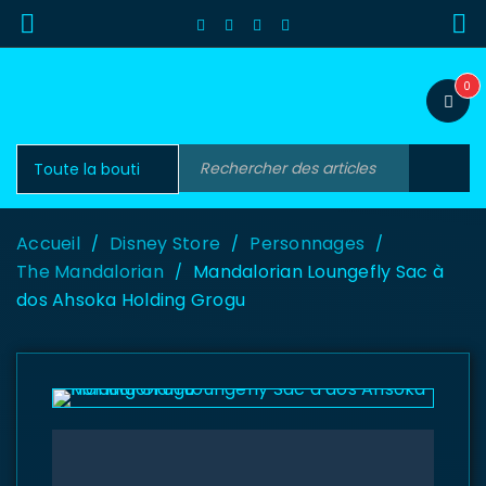
0
Accueil
Disney Store
Personnages
/
/
/
The Mandalorian
Mandalorian Loungefly Sac à
/
dos Ahsoka Holding Grogu