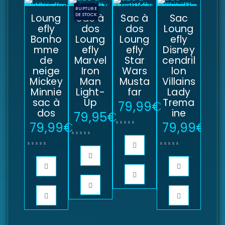
RUPTURE
Loung
DE STOCK
Sac à
Sac à
Sac
efly
dos
dos
Loung
Bonho
Loung
Loung
efly
mme
efly
efly
Disney
de
Marvel
Star
cendril
neige
Iron
Wars
lon
Mickey
Man
Musta
Villains
Minnie
Light-
far
Lady
sac à
Up
Trema
79,99
€
dos
ine
79,95
€
79,99
€
79,99
€