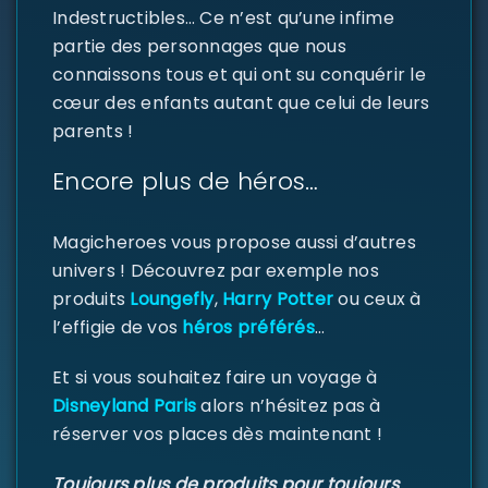
Indestructibles… Ce n’est qu’une infime
partie des personnages que nous
connaissons tous et qui ont su conquérir le
cœur des enfants autant que celui de leurs
parents !
SE CONNECTER
Encore plus de héros…
Identifiant ou e-mail
*
Magicheroes vous propose aussi d’autres
univers ! Découvrez par exemple nos
produits
Loungefly
,
Harry Potter
ou ceux à
Mot de passe
*
l’effigie de vos
héros préférés
…
Et si vous souhaitez faire un voyage à
Disneyland Paris
alors n’hésitez pas à
réserver vos places dès maintenant !
Se souvenir de moi
SE CONNECTER
Toujours plus de produits pour toujours