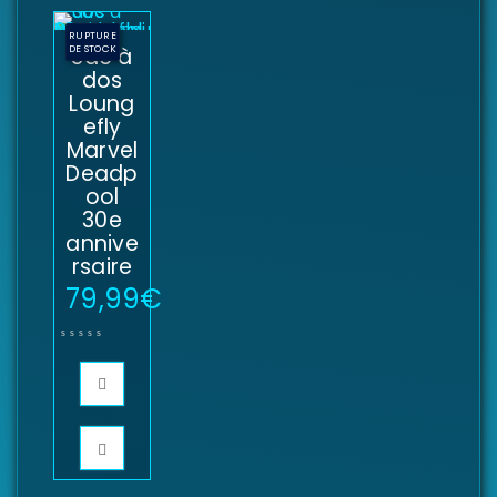
RUPTURE
DE STOCK
Sac à
dos
Loung
efly
Marvel
Deadp
ool
30e
annive
rsaire
79,99
€