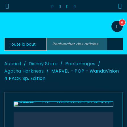
0
Accueil
Disney Store
Personnages
/
/
/
Agatha Harkness
MARVEL – POP – WandaVision
/
4 PACK Sp. Edition