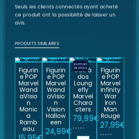
Seuls les clients connectés ayant acheté
ce produit ont la possibilité de laisser un
avis.
PRODUITS SIMILAIRES
RUPTURE
Figurin
Figurin
DE STOCK
Sac à
Figurin
e POP
e POP
dos
e POP
Marvel
Marvel
Loung
Marvel
Wand
Wand
efly
Infinity
aVisio
aVisio
Marvel
War
n
n
Chara
Iron
Monic
Vision
cters
Man
a
Hallow
Rouge
79,99
€
Ramb
een
27,95
€
eau
24,99
€
15,95
€