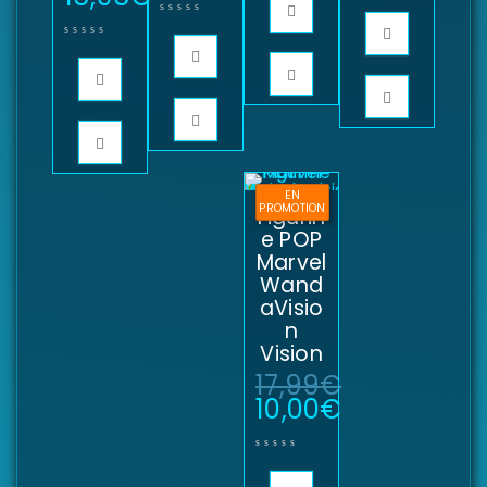
EN
PROMOTION
Figurin
e POP
Marvel
Wand
aVisio
n
Vision
17,99
€
10,00
€