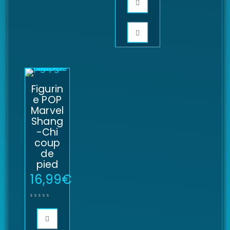
Figurin
e POP
Marvel
Shang
-Chi
coup
de
pied
16,99
€