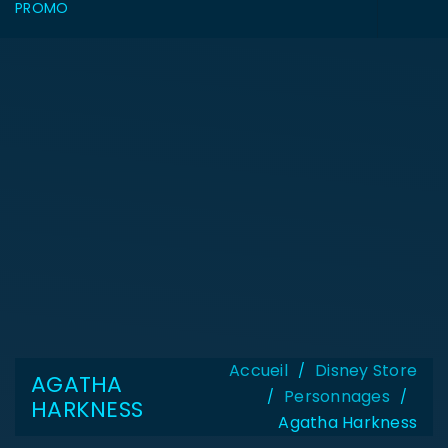
PROMO
Accueil
Disney Store
/
AGATHA
Personnages
/
/
HARKNESS
Agatha Harkness