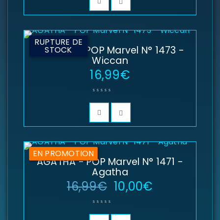
Identifiant ou e-mail
*
RUPTURE DE
AGATHA - POP Marvel N° 1473 -
STOCK
Wiccan
Mot de passe
*
16,99
€
Se souvenir de moi
SE CONNECTER
EN PROMOTION
MOT DE PASSE PERDU ?
AGATHA - POP Marvel N° 1471 -
Agatha
16,99
€
10,00
€