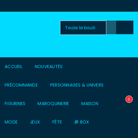
ACCUEIL
NOUVEAUTÉS
PRÉCOMMANDE
PERSONNAGES & UNIVERS
0
FIGURINES
MAROQUINERIE
MAISON
MODE
JEUX
FÊTE
🎁 BOX