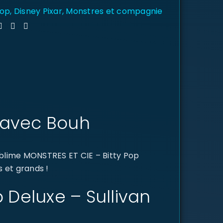
Pop
,
Disney Pixar
,
Monstres et compagnie
n avec Bouh
ublime MONSTRES ET CIE – Bitty Pop
s et grands !
p Deluxe – Sullivan