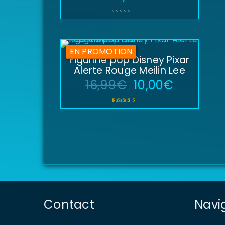
EN PROMOTION
Figurine pop Disney Pixar
Alerte Rouge Meilin Lee
16,99
€
10,00
€
Note
5.00
sur 5
Contact
Navi