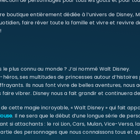
ection de personnages pour tous les goûts et pour tout
re boutique entièrement dédiée à l’univers de Disney, 
dien, faire rêver toute la famille et vivre et revivre 
!
SE CONNECTER
Identifiant ou e-mail
*
ms le plus connu au monde ? J’ai nommé Walt Disney.
-héros, ses multitudes de princesses autour d’histoires
Mot de passe
*
ffrayants. Ils nous font vivre de belles aventures, nou
 faire vibrer. Disney nous a fait grandir et continuera de
e cette magie incroyable, « Walt Disney » qui fait appa
Se souvenir de moi
SE CONNECTER
Mouse
. Il ne sera que le début d’une longue série de pe
ant si attachants : le roi Lion, Cars, Mulan, Vice-Versa, l
 partie des personnages que nous connaissons tous et qu
MOT DE PASSE PERDU ?