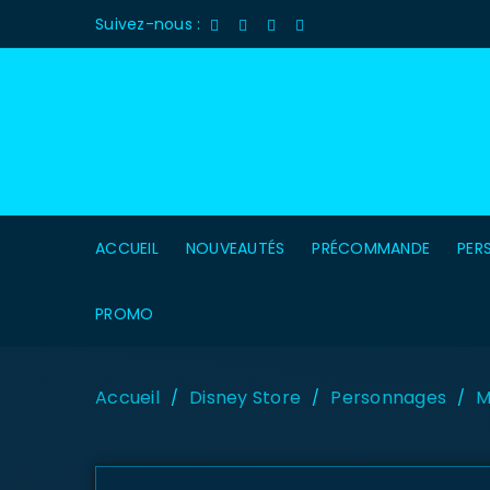
Suivez-nous :
ACCUEIL
NOUVEAUTÉS
PRÉCOMMANDE
PER
PROMO
Accueil
Disney Store
Personnages
M
/
/
/