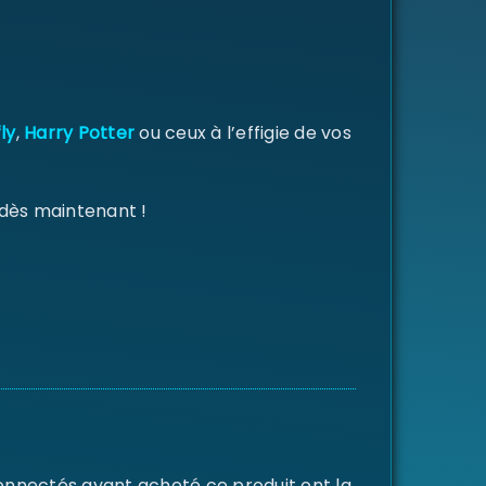
ly
,
Harry Potter
ou ceux à l’effigie de vos
 dès maintenant !
connectés ayant acheté ce produit ont la