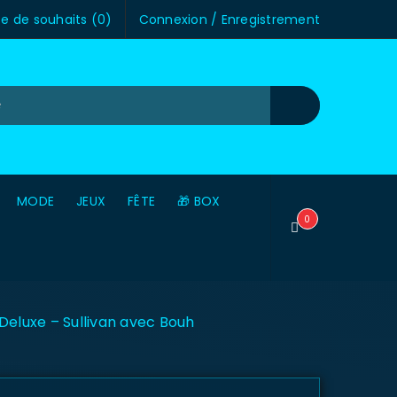
te de souhaits (
0
)
Connexion
/
Enregistrement
MODE
JEUX
FÊTE
🎁 BOX
0
Deluxe – Sullivan avec Bouh