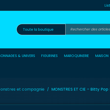
Lis
SONNAGES & UNIVERS
FIGURINES
MAROQUINERIE
MAISON
onstres et compagnie
MONSTRES ET CIE – Bitty Pop 
/