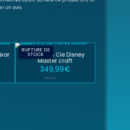
er un avis.
RUPTURE DE
ixar
Monstre & Cie Disney
STOCK
Master craft
349,99
€