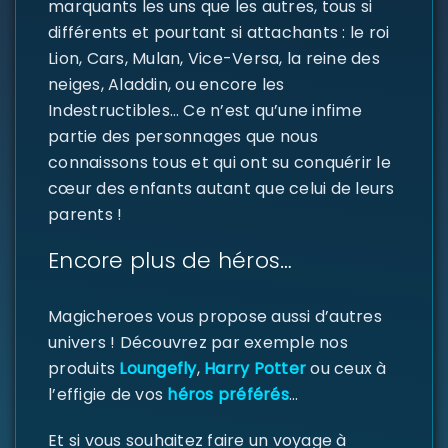
marquants les uns que les autres, tous si
différents et pourtant si attachants : le roi
Lion, Cars, Mulan, Vice-Versa, la reine des
neiges, Aladdin, ou encore les
Indestructibles… Ce n’est qu’une infime
partie des personnages que nous
connaissons tous et qui ont su conquérir le
SE CONNECTER
cœur des enfants autant que celui de leurs
parents !
Identifiant ou e-mail
*
Encore plus de héros…
Magicheroes vous propose aussi d’autres
Mot de passe
*
univers ! Découvrez par exemple nos
produits
Loungefly
,
Harry Potter
ou ceux à
l’effigie de vos
héros préférés
…
Se souvenir de moi
SE CONNECTER
Et si vous souhaitez faire un voyage à