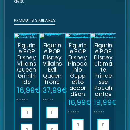
avis.
PRODUITS SIMILAIRES
Figurin
Figurin
Figurin
Figurin
e POP
e POP
e POP
e POP
Disney
Disney
Disney
Disney
Villains
Villains
Pinocc
Ultima
Queen
Evil
hio
te
Grimhi
Queen
Gepp
Prince
lde
trône
etto
sse
accor
Pocah
16,99
€
37,99
€
déon
ontas
16,99
€
19,99
€