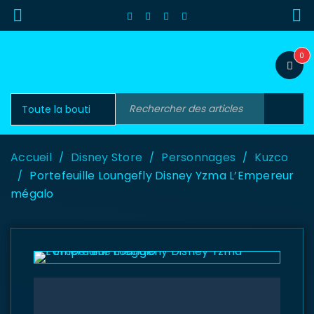
0
Accueil
Disney Store
Personnages
Kuzco
/
/
/
Portefeuille Loungefly Disney Yzma L’Empereur
/
mégalo