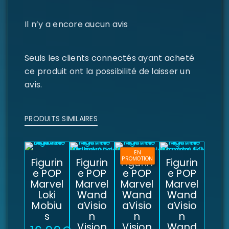
Il n’y a encore aucun avis
Seuls les clients connectés ayant acheté
ce produit ont la possibilité de laisser un
avis.
PRODUITS SIMILAIRES
EN
PROMOTION
Figurin
Figurin
Figurin
Figurin
e POP
e POP
e POP
e POP
Marvel
Marvel
Marvel
Marvel
Loki
Wand
Wand
Wand
Mobiu
aVisio
aVisio
aVisio
s
n
n
n
Vision
Vision
Wand