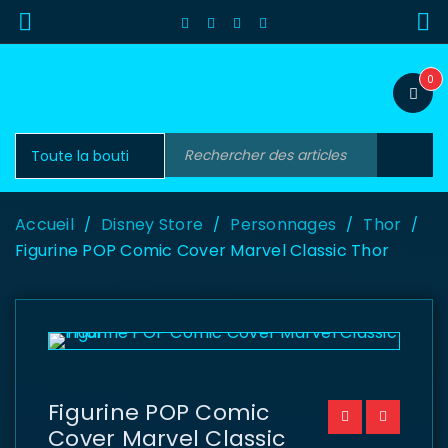
0
Accueil
Disney Store
Personnages
Thor
/
/
/
/
Figurine POP Comic Cover Marvel Classic Thor
Figurine POP Comic
Cover Marvel Classic