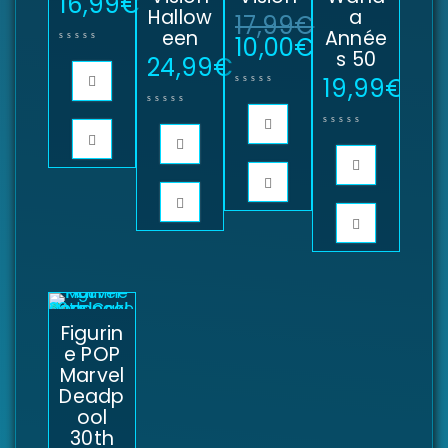
16,99
€
Hallow
a
17,99
€
een
Année
10,00
€
s 50
24,99
€
19,99
€
Figurin
e POP
Marvel
Deadp
ool
30th