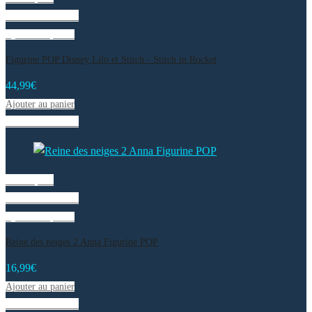
Liste de souhaits
Ajouter au panier
Figurine POP Disney Lilo et Stitch - Stitch in Rocket
44,99
€
Ajouter au panier
Liste de souhaits
Vue rapide
Liste de souhaits
Ajouter au panier
Reine des neiges 2 Anna Figurine POP
16,99
€
Ajouter au panier
Liste de souhaits