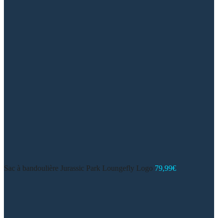
Sac à bandoulière Jurassic Park Loungefly Logo
79,99
€