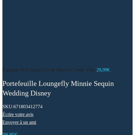
Figurine POP Comic Cover Marvel Classic Thor
29,99
€
Portefeuille Loungefly Minnie Sequin
Wedding Disney
SKU:
671803412774
Écrire votre avis
Envoyer à un ami
39,95
€