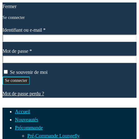
Fermer
Se connecter
Obligatoire
Identifiant ou e-mail
*
Obligatoire
Mot de passe
*
Se souvenir de moi
Se connecter
Mot de passe perdu ?
Accueil
Nouveautés
Précommande
Pré-Commande Loungefly