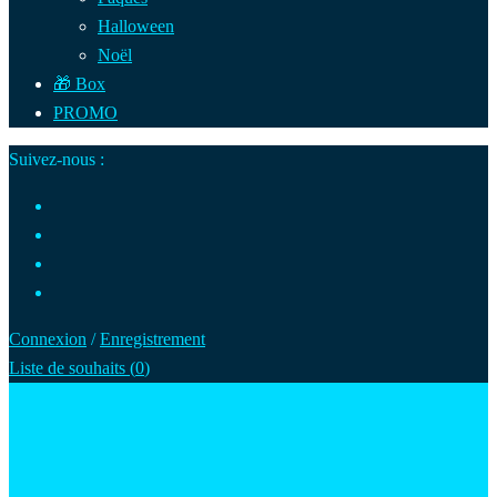
Halloween
Noël
🎁 Box
PROMO
Suivez-nous :
Connexion
/
Enregistrement
Liste de souhaits (
0
)