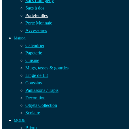
Sacs Loungefly
Sacs à dos
Portefeuilles
Porte Monnaie
Accessoires
Maison
Calendrier
Papeterie
Cuisine
Mugs, tasses & gourdes
Linge de Lit
Coussins
Paillassons / Tapis
Décoration
Objets Collection
Scolaire
MODE
Bijoux