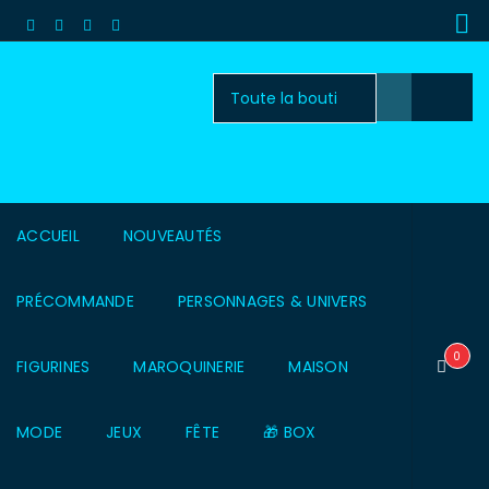
ACCUEIL
NOUVEAUTÉS
PRÉCOMMANDE
PERSONNAGES & UNIVERS
0
FIGURINES
MAROQUINERIE
MAISON
MODE
JEUX
FÊTE
🎁 BOX