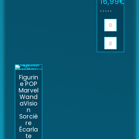
16,99
€
Figurin
e POP
Marvel
Wand
aVisio
n
Sorciè
re
Écarla
te