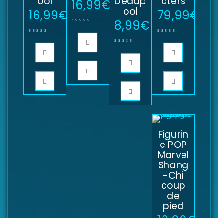
ool
Deadp
cters
16,99
€
ool
16,99
€
79,99
€
8,99
€
Figurin
e POP
Marvel
Shang
-Chi
coup
de
pied