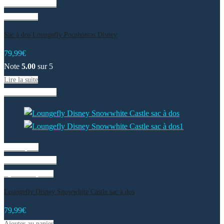
Liste de souhaits
Lire la suite
Sac à dos Loungefly Pocahontas Disney
79,99
€
Note
5.00
sur 5
Lire la suite
Liste de souhaits
Vue rapide
Liste de souhaits
Ajouter au panier
Loungefly Disney Snowwhite Castle sac à dos
79,99
€
Ajouter au panier