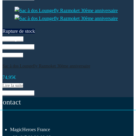
Rupture de stock
Vue rapide
Liste de souhaits
Lire la suite
Sac à dos Loungefly Razmoket 30ème anniversaire
74,95
€
Lire la suite
Liste de souhaits
Contact
MagicHeroes France