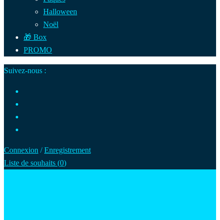
Halloween
Noël
🎁 Box
PROMO
Suivez-nous :
Connexion
/
Enregistrement
Liste de souhaits (
0
)