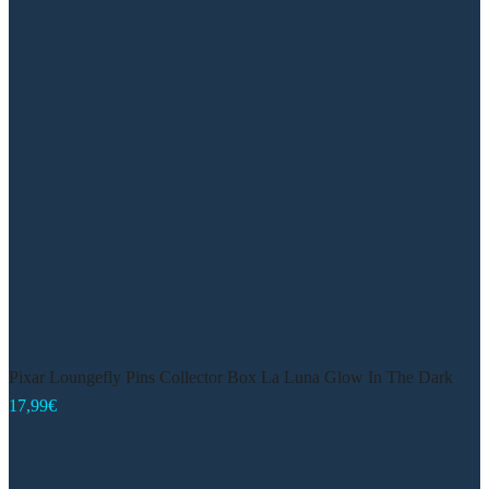
Pixar Loungefly Pins Collector Box La Luna Glow In The Dark
17,99
€