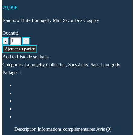
79,99
€
Rainbow Brite Loungefly Mini Sac a Dos Cosplay
Quantité
Ajouter au panier
Add to Liste de souhaits
Catégories :
Loungefly Collection
,
Sacs à dos
,
Sacs Loungefly
Partager :
Description
Informations complémentaires
Avis (0)