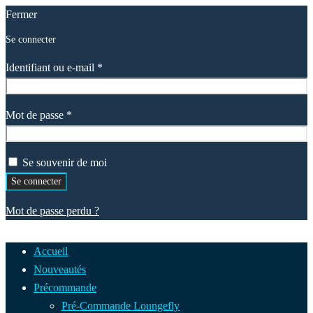
Fermer
Se connecter
Obligatoire
Identifiant ou e-mail
*
Obligatoire
Mot de passe
*
Se souvenir de moi
Se connecter
Mot de passe perdu ?
Accueil
Nouveautés
Précommande
Pré-Commande Loungefly