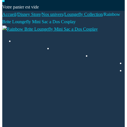
Votre panier est vide
Accueil
/
Disney Store
/
Nos univers
/
Loungefly Collection
/
Rainbow
Brite Loungefly Mini Sac a Dos Cosplay