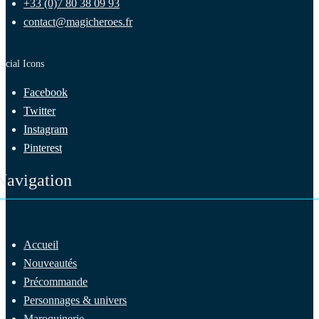
+33 (0)7 80 38 09 93
contact@magicheroes.fr
ocial Icons
Facebook
Twitter
Instagram
Pinterest
Navigation
Accueil
Nouveautés
Précommande
Personnages & univers
Maroquinerie