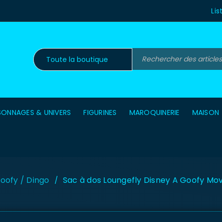
Lis
SONNAGES & UNIVERS
FIGURINES
MAROQUINERIE
MAISON
oofy / Dingo
Sac à dos Loungefly Disney A Goofy M
/