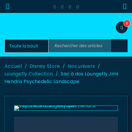
0
Accueil
Disney Store
Nos univers
/
/
/
Loungefly Collection
Sac à dos Loungefly Jimi
/
Hendrix Psychedelic Landscape