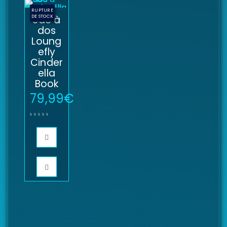
RUPTURE
DE STOCK
Sac à
dos
Loung
efly
Cinder
ella
Book
79,99
€