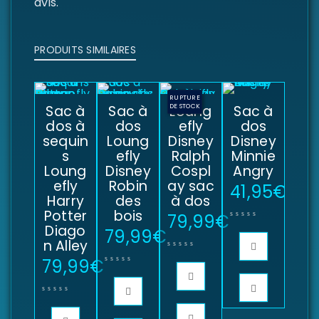
avis.
PRODUITS SIMILAIRES
RUPTURE
Sac à
Sac à
DE STOCK
Loung
Sac à
dos à
dos
efly
dos
sequin
Loung
Disney
Disney
s
efly
Ralph
Minnie
Loung
Disney
Cospl
Angry
efly
Robin
ay sac
41,95
€
Harry
des
à dos
Potter
bois
79,99
€
Diago
79,99
€
n Alley
79,99
€