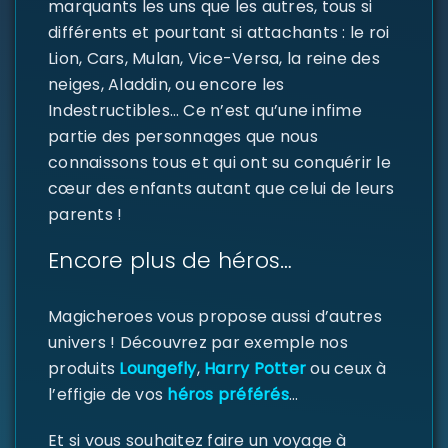
marquants les uns que les autres, tous si
différents et pourtant si attachants : le roi
Lion, Cars, Mulan, Vice-Versa, la reine des
neiges, Aladdin, ou encore les
Indestructibles… Ce n’est qu’une infime
SE CONNECTER
partie des personnages que nous
connaissons tous et qui ont su conquérir le
Identifiant ou e-mail
*
cœur des enfants autant que celui de leurs
parents !
Encore plus de héros…
Mot de passe
*
Magicheroes vous propose aussi d’autres
univers ! Découvrez par exemple nos
produits
Loungefly
,
Harry Potter
ou ceux à
Se souvenir de moi
SE CONNECTER
l’effigie de vos
héros préférés
…
MOT DE PASSE PERDU ?
Et si vous souhaitez faire un voyage à