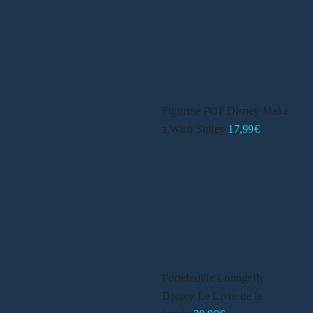
Figurine POP Disney Make
a Wish Sulley
17,99
€
Portefeuille Loungefly
Disney Le Livre de la