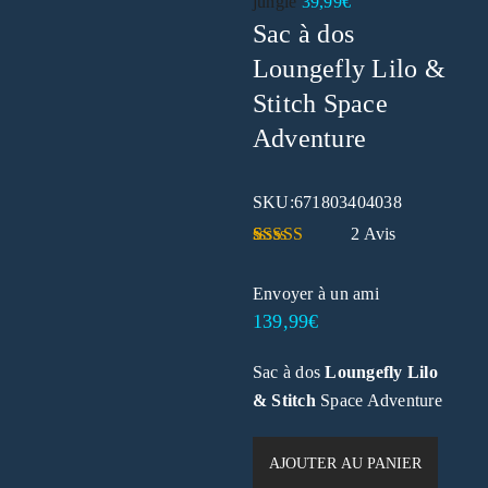
jungle
39,99
€
Sac à dos
Loungefly Lilo &
Stitch Space
Adventure
SKU:
671803404038
2
Avis
Noté
2
5.00
sur 5 basé
Envoyer à un ami
sur
notations
client
139,99
€
Sac à dos
Loungefly Lilo
& Stitch
Space Adventure
AJOUTER AU PANIER