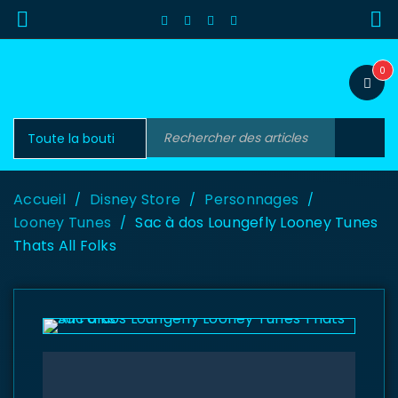
0
Accueil
Disney Store
Personnages
/
/
/
Looney Tunes
Sac à dos Loungefly Looney Tunes
/
Thats All Folks