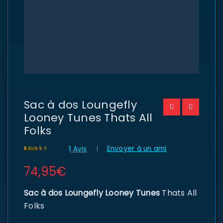
Sac à dos Loungefly
Looney Tunes Thats All
Folks
Envoyer à un ami
1
Avis
Noté
1
5.00
sur 5
74,95
€
basé sur
notation client
Sac à dos Loungefly Looney Tunes
Thats All
Folks