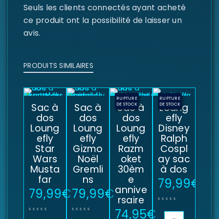
Seuls les clients connectés ayant acheté
ce produit ont la possibilité de laisser un
avis.
PRODUITS SIMILAIRES
RUPTURE
RUPTURE
Sac à
Sac à
DE STOCK
Sac à
DE STOCK
Loung
dos
dos
dos
efly
Loung
Loung
Loung
Disney
efly
efly
efly
Ralph
Star
Gizmo
Razm
Cospl
Wars
Noël
oket
ay sac
Musta
Gremli
30èm
à dos
far
ns
e
79,99
€
annive
79,99
€
79,99
€
rsaire
74,95
€