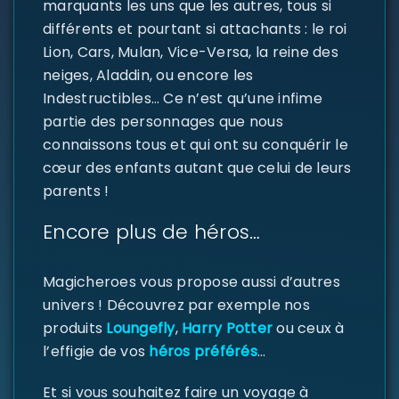
marquants les uns que les autres, tous si
différents et pourtant si attachants : le roi
Lion, Cars, Mulan, Vice-Versa, la reine des
neiges, Aladdin, ou encore les
Indestructibles… Ce n’est qu’une infime
partie des personnages que nous
connaissons tous et qui ont su conquérir le
cœur des enfants autant que celui de leurs
parents !
SE CONNECTER
Encore plus de héros…
Identifiant ou e-mail
*
Magicheroes vous propose aussi d’autres
univers ! Découvrez par exemple nos
Mot de passe
*
produits
Loungefly
,
Harry Potter
ou ceux à
l’effigie de vos
héros préférés
…
Et si vous souhaitez faire un voyage à