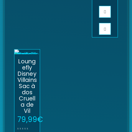
Loung
efly
Disney
Villains
Sac à
dos
Cruell
a de
Vil
79,99
€