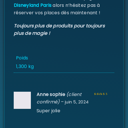
Disneyland Paris
alors n’hésitez pas à
Se souvenir de moi
SE CONNECTER
réserver vos places dès maintenant !
MOT DE PASSE PERDU ?
Toujours plus de produits pour toujours
plus de magie !
Poids
1,300 kg
Anne sophie
(client
confirmé)
–
juin 5, 2024
Note
5
sur 5
Super jolie