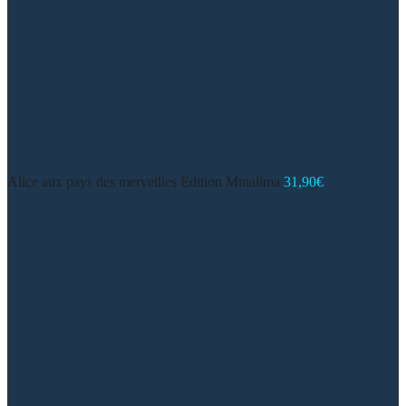
Alice aux pays des merveilles Edition Minalima
31,90
€