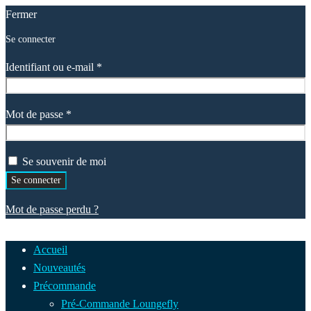
Fermer
Se connecter
Obligatoire
Identifiant ou e-mail
*
Obligatoire
Mot de passe
*
Se souvenir de moi
Se connecter
Mot de passe perdu ?
Accueil
Nouveautés
Précommande
Pré-Commande Loungefly