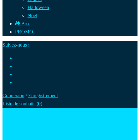
Halloween
Noël
🎁 Box
PROMO
Suivez-nous :
Connexion
/
Enregistrement
Liste de souhaits (
0
)