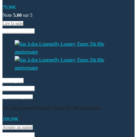
79,99
€
Note
5.00
sur 5
Lire la suite
Liste de souhaits
Vue rapide
Liste de souhaits
Ajouter au panier
Sac à dos Loungefly Looney Tunes Titi 80e anniversaire
109,99
€
Ajouter au panier
Liste de souhaits