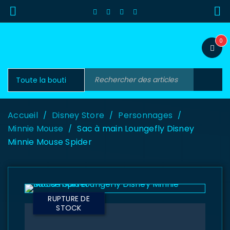
0
Accueil
Disney Store
Personnages
/
/
/
Minnie Mouse
Sac à main Loungefly Disney
/
Minnie Mouse Spider
RUPTURE DE
STOCK