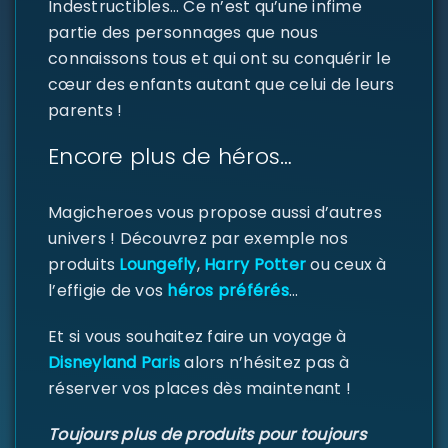
Indestructibles… Ce n’est qu’une infime
partie des personnages que nous
connaissons tous et qui ont su conquérir le
cœur des enfants autant que celui de leurs
SE CONNECTER
parents !
Encore plus de héros…
Identifiant ou e-mail
*
Magicheroes vous propose aussi d’autres
univers ! Découvrez par exemple nos
Mot de passe
*
produits
Loungefly
,
Harry Potter
ou ceux à
l’effigie de vos
héros préférés
…
Et si vous souhaitez faire un voyage à
Se souvenir de moi
Disneyland Paris
alors n’hésitez pas à
SE CONNECTER
réserver vos places dès maintenant !
MOT DE PASSE PERDU ?
Toujours plus de produits pour toujours