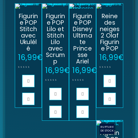
Figurin
Figurin
Figurin
Reine
e POP
e POP
e POP
des
Stitch
Lilo et
Disney
neiges
avec
Stitch
Ultima
2 Olaf
Ukulél
Lilo
te
Figurin
é
avec
Prince
e POP
Scrum
sse
16,99
€
16,99
€
p
Ariel
16,99
€
16,99
€
RUPTURE
Figurin
DE STOCK