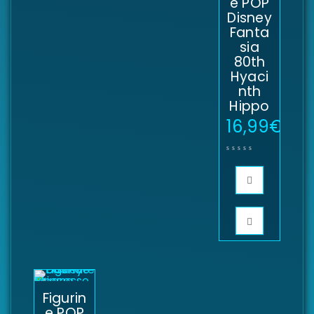
e POP
Disney
Fanta
sia
80th
Hyaci
nth
Hippo
16,99
€
Figurin
e POP