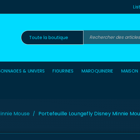
Lis
SONNAGES & UNIVERS
FIGURINES
MAROQUINERIE
MAISON
innie Mouse
Portefeuille Loungefly Disney Minnie Mo
/