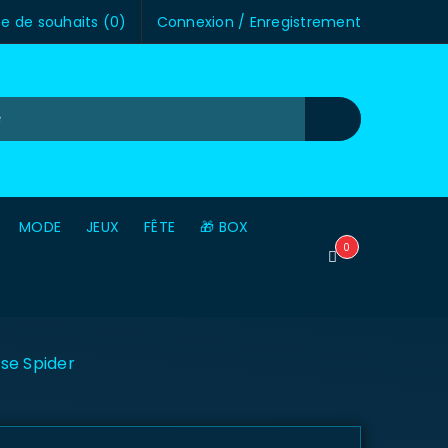
te de souhaits (
0
)
Connexion
/
Enregistrement
MODE
JEUX
FÊTE
🎁 BOX
0
use Spider