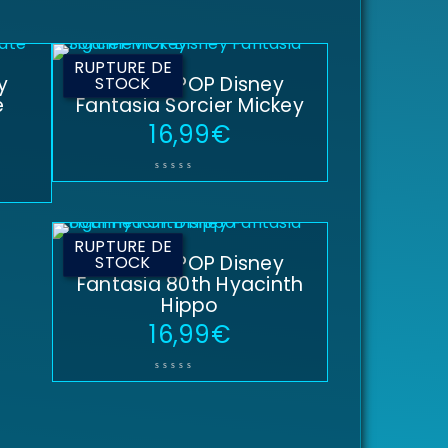
RUPTURE DE
y
Figurine POP Disney
STOCK
e
Fantasia Sorcier Mickey
16,99
€
RUPTURE DE
Figurine POP Disney
STOCK
Fantasia 80th Hyacinth
Hippo
16,99
€