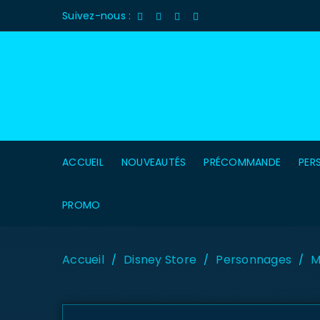
Suivez-nous :
ACCUEIL
NOUVEAUTÉS
PRÉCOMMANDE
PER
PROMO
Accueil
Disney Store
Personnages
M
/
/
/