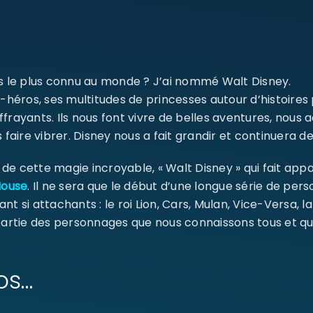
SE CONNECTER
Identifiant ou e-mail
*
ms le plus connu au monde ? J’ai nommé Walt Disney.
-héros, ses multitudes de princesses autour d’histoires
ffrayants. Ils nous font vivre de belles aventures, nou
 faire vibrer. Disney nous a fait grandir et continuera de
Mot de passe
*
e cette magie incroyable, « Walt Disney » qui fait appa
Mouse
. Il ne sera que le début d’une longue série de pe
ant si attachants : le roi Lion, Cars, Mulan, Vice-Versa, l
Se souvenir de moi
SE CONNECTER
 partie des personnages que nous connaissons tous et qu
MOT DE PASSE PERDU ?
os…