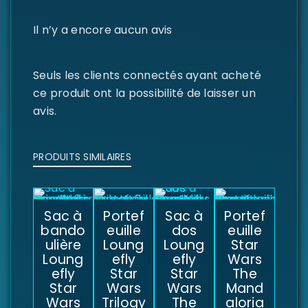
Il n’y a encore aucun avis
Seuls les clients connectés ayant acheté
ce produit ont la possibilité de laisser un
avis.
PRODUITS SIMILAIRES
Sac à
Portef
Sac à
Portef
bando
euille
dos
euille
ulière
Loung
Loung
Star
Loung
efly
efly
Wars
efly
Star
Star
The
Star
Wars
Wars
Mand
Wars
Trilogy
The
aloria