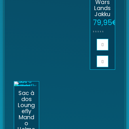
Wars
Lands
Jakku
79,95
€
Sac à
dos
Loung
efly
Mand
o