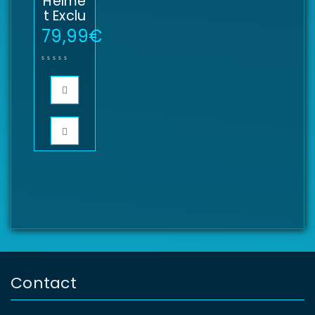
Helme
t Exclu
79,99
€
Contact