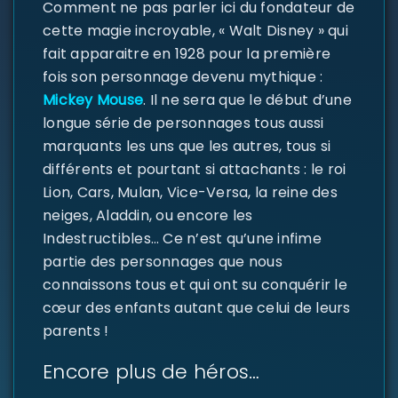
Comment ne pas parler ici du fondateur de
cette magie incroyable, « Walt Disney » qui
fait apparaitre en 1928 pour la première
fois son personnage devenu mythique :
Mickey Mouse
. Il ne sera que le début d’une
longue série de personnages tous aussi
marquants les uns que les autres, tous si
différents et pourtant si attachants : le roi
Lion, Cars, Mulan, Vice-Versa, la reine des
neiges, Aladdin, ou encore les
SE CONNECTER
Indestructibles… Ce n’est qu’une infime
partie des personnages que nous
Identifiant ou e-mail
*
connaissons tous et qui ont su conquérir le
cœur des enfants autant que celui de leurs
parents !
Mot de passe
*
Encore plus de héros…