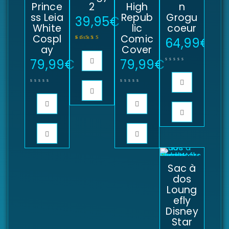
Prince
2
High
n
ss Leia
Repub
Grogu
39,95
€
White
lic
coeur
Cospl
Comic
64,99
€
ay
Cover
Note
5.00
sur 5
79,99
€
79,99
€
Sac à
dos
Loung
efly
Disney
Star