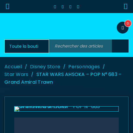
0
Accueil
Disney Store
Personnages
/
/
/
Star Wars
STAR WARS AHSOKA – POP N° 683 –
/
Grand Amiral Trawn