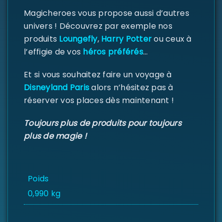
Magicheroes vous propose aussi d’autres
univers ! Découvrez par exemple nos
Se souvenir de moi
SE CONNECTER
produits
Loungefly
,
Harry Potter
ou ceux à
l’effigie de vos
héros préférés
…
MOT DE PASSE PERDU ?
Et si vous souhaitez faire un voyage à
Disneyland Paris
alors n’hésitez pas à
réserver vos places dès maintenant !
Toujours plus de produits pour toujours
plus de magie !
Poids
0,990 kg