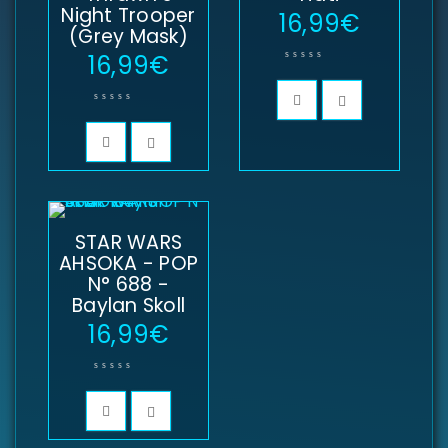
Night Trooper
16,99
€
(Grey Mask)
16,99
€
Mot de passe
*
Se souvenir de moi
SE CONNECTER
STAR WARS
MOT DE PASSE PERDU ?
AHSOKA - POP
N° 688 -
Baylan Skoll
16,99
€