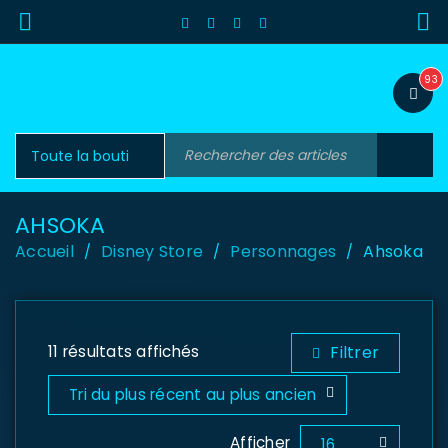
93
AHSOKA
Accueil
Disney Store
Personnages
Ahsoka
/
/
/
11 résultats affichés
Filtrer
Tri du plus récent au plus ancien
Afficher
16