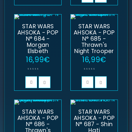
STAR WARS
STAR WARS
AHSOKA - POP
AHSOKA - POP
N° 684 -
N° 685 -
Morgan
Thrawn's
Elsbeth
Night Trooper
16,99
€
16,99
€
STAR WARS
STAR WARS
SE CONNECTER
AHSOKA - POP
AHSOKA - POP
N° 686 -
N° 687 - Shin
Identifiant ou e-mail
*
Thrawn's
Hati