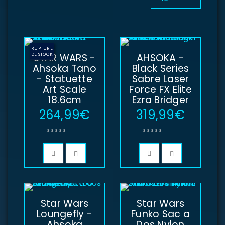
RUPTURE
DE STOCK
STAR WARS -
AHSOKA -
Ahsoka Tano
Black Series
- Statuette
Sabre Laser
Art Scale
Force FX Elite
18.6cm
Ezra Bridger
264,99
€
319,99
€
Star Wars
Star Wars
Loungefly -
Funko Sac a
Ahsoka
Dos Nylon