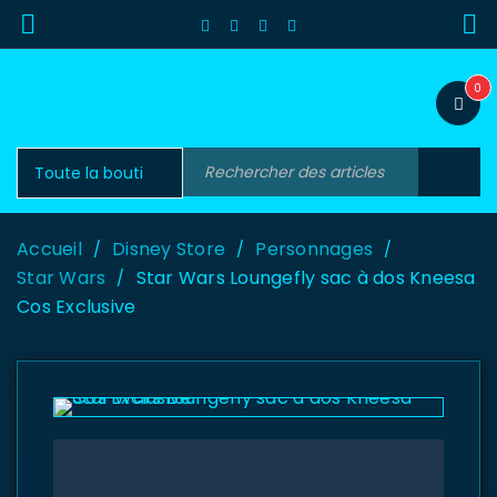
0
Accueil
Disney Store
Personnages
/
/
/
Star Wars
Star Wars Loungefly sac à dos Kneesa
/
Cos Exclusive