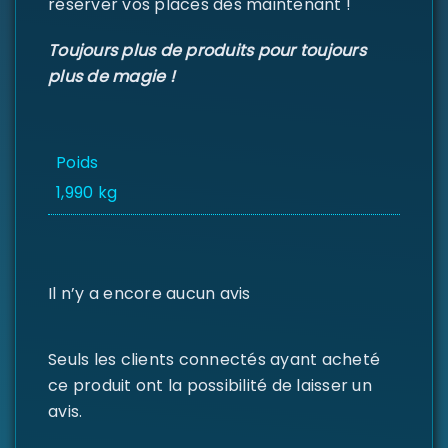
réserver vos places dès maintenant !
Se souvenir de moi
SE CONNECTER
Toujours plus de produits pour toujours
MOT DE PASSE PERDU ?
plus de magie !
Poids
1,990 kg
Il n’y a encore aucun avis
Seuls les clients connectés ayant acheté
ce produit ont la possibilité de laisser un
avis.