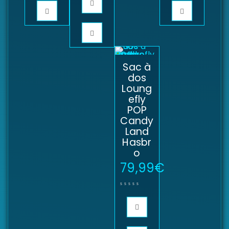
Sac à
dos
Loung
efly
POP
Candy
Land
Hasbr
o
79,99
€