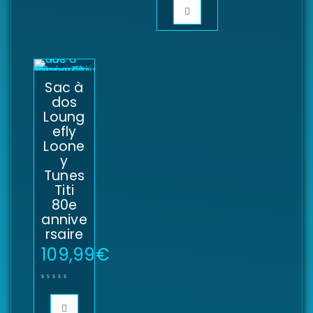
Sac à
dos
Loung
efly
Loone
y
Tunes
Titi
80e
annive
rsaire
109,99
€