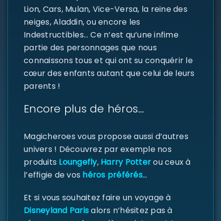
Lion, Cars, Mulan, Vice-Versa, la reine des
neiges, Aladdin, ou encore les
Indestructibles… Ce n’est qu’une infime
partie des personnages que nous
connaissons tous et qui ont su conquérir le
cœur des enfants autant que celui de leurs
parents !
SE CONNECTER
Encore plus de héros…
Identifiant ou e-mail
*
Magicheroes vous propose aussi d’autres
univers ! Découvrez par exemple nos
produits
Loungefly
,
Harry Potter
ou ceux à
Mot de passe
*
l’effigie de vos
héros préférés
…
Et si vous souhaitez faire un voyage à
Disneyland Paris
alors n’hésitez pas à