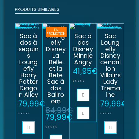
PRODUITS SIMILAIRES
EN
PROMOTION
Sac à
Loung
Sac à
Sac
dos à
efly
dos
Loung
sequin
Disney
Disney
efly
s
La
Minnie
Disney
Loung
Belle
Angry
cendril
efly
et la
lon
41,95
€
Harry
Bête
Villains
Potter
Sac à
Lady
Diago
dos
Trema
n Alley
Ballro
ine
om
79,99
€
79,99
€
84,99
€
79,99
€