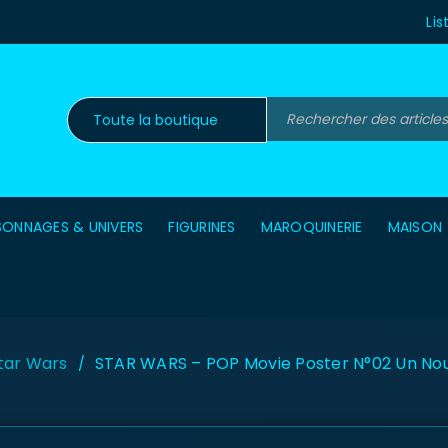
Lis
SONNAGES & UNIVERS
FIGURINES
MAROQUINERIE
MAISON
tar Wars
STAR WARS – POP Movie Poster N°02 Un Nou
/