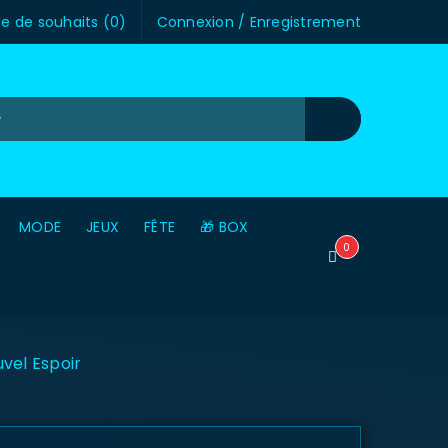
te de souhaits (
0
)
Connexion
/
Enregistrement
MODE
JEUX
FÊTE
🎁 BOX
0
vel Espoir