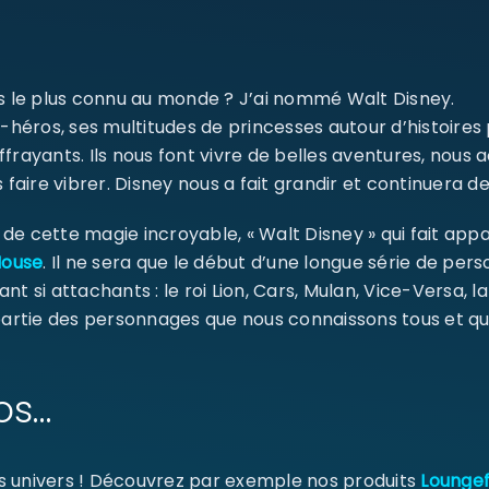
SE CONNECTER
ms le plus connu au monde ? J’ai nommé Walt Disney.
Identifiant ou e-mail
*
-héros, ses multitudes de princesses autour d’histoires
ffrayants. Ils nous font vivre de belles aventures, nou
 faire vibrer. Disney nous a fait grandir et continuera de
Mot de passe
*
e cette magie incroyable, « Walt Disney » qui fait appa
Mouse
. Il ne sera que le début d’une longue série de pe
ant si attachants : le roi Lion, Cars, Mulan, Vice-Versa, l
 partie des personnages que nous connaissons tous et qu
Se souvenir de moi
SE CONNECTER
os…
MOT DE PASSE PERDU ?
s univers ! Découvrez par exemple nos produits
Loungef