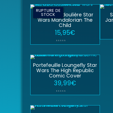
RUPTURE DE
Sac à bandoulière Star
S
STOCK
Wars Mandalorian The
Jan
Child
15,95
€
Portefeuille Loungefly Star
Wars The High Republic
Comic Cover
39,99
€