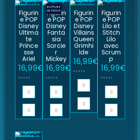
RUPTURE
Figurin
Figurin
DE STOCK
Figurin
Figurin
e POP
e POP
e POP
e POP
Disney
Disney
Disney
Lilo et
Ultima
Fanta
Villains
Stitch
te
sia
Queen
Lilo
Prince
Sorcie
Grimhi
avec
sse
r
lde
Scrum
Ariel
Mickey
p
16,99
€
16,99
€
16,99
€
16,99
€