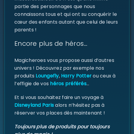
partie des personnages que nous
connaissons tous et qui ont su conquérir le
cœur des enfants autant que celui de leurs
parents !
SE CONNECTER
Encore plus de héros…
Identifiant ou e-mail
*
Magicheroes vous propose aussi d’autres
univers ! Découvrez par exemple nos
produits
Loungefly
,
Harry Potter
ou ceux à
Mot de passe
*
l’effigie de vos
héros préférés
…
Et si vous souhaitez faire un voyage à
Disneyland Paris
alors n’hésitez pas à
Se souvenir de moi
SE CONNECTER
réserver vos places dès maintenant !
Toujours plus de produits pour toujours
MOT DE PASSE PERDU ?