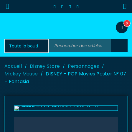
0
Accueil
Disney Store
Personnages
/
/
/
Mickey Mouse
DISNEY – POP Movies Poster N° 07
/
– Fantasia