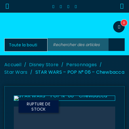
0
Accueil
Disney Store
Personnages
/
/
/
Star Wars
STAR WARS – POP N° 06 – Chewbacca
/
RUPTURE DE
STOCK