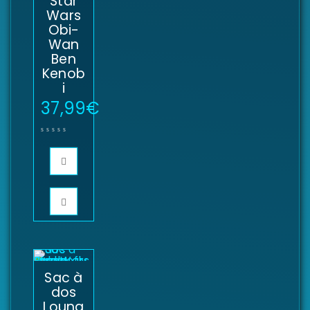
Star
Wars
Obi-
Wan
Ben
Kenob
i
37,99
€
Sac à
dos
Loung