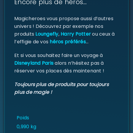
Encore plus de héros…
Magicheroes vous propose aussi d’autres
univers ! Découvrez par exemple nos
SE CONNECTER
produits
Loungefly
,
Harry Potter
ou ceux à
l’effigie de vos
héros préférés
…
Identifiant ou e-mail
*
Et si vous souhaitez faire un voyage à
Disneyland Paris
alors n’hésitez pas à
Mot de passe
*
réserver vos places dès maintenant !
Toujours plus de produits pour toujours
plus de magie !
Se souvenir de moi
SE CONNECTER
Poids
MOT DE PASSE PERDU ?
0,990 kg