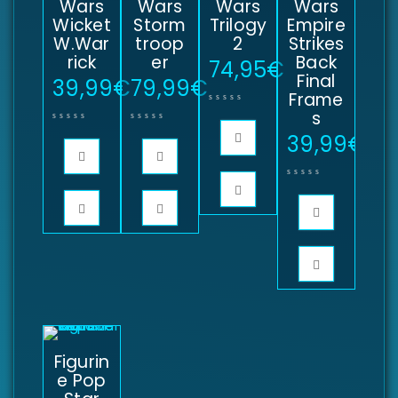
Wars
Wars
Wars
Wars
Wicket
Storm
Trilogy
Empire
W.War
troop
2
Strikes
rick
er
Back
74,95
€
Final
39,99
€
79,99
€
Frame
s
39,99
€
Figurin
e Pop