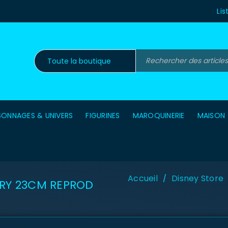
Lis
SONNAGES & UNIVERS
FIGURINES
MAROQUINERIE
MAISON
Accueil
Disney Store
/
ERY 23CM REPROD