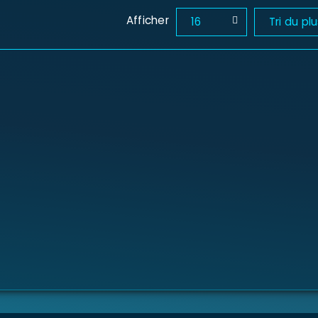
Afficher
16
Tri du pl
SE CONNECTER
Identifiant ou e-mail
*
Mot de passe
*
Se souvenir de moi
SE CONNECTER