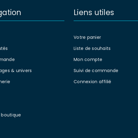
MOT DE PASSE PERDU ?
gation
Liens utiles
Votre panier
tés
Liste de souhaits
mande
Mon compte
ages & univers
Suivi de commande
nerie
Connexion affilié
 boutique