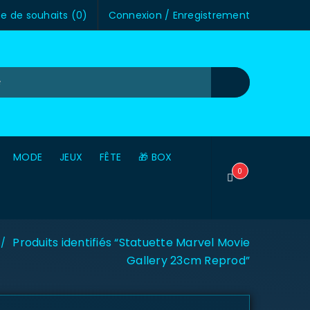
te de souhaits (
0
)
Connexion
/
Enregistrement
MODE
JEUX
FÊTE
🎁 BOX
0
Produits identifiés “Statuette Marvel Movie
/
Gallery 23cm Reprod”