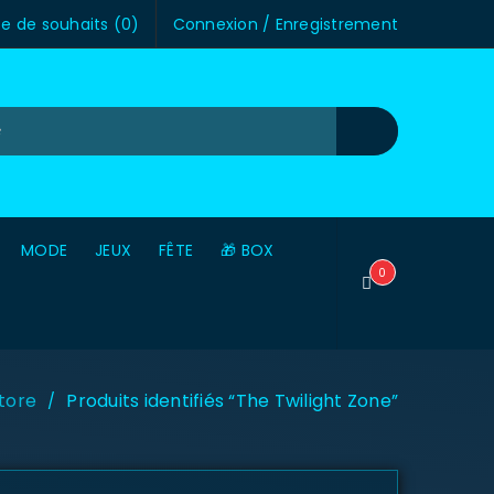
te de souhaits (
0
)
Connexion
/
Enregistrement
MODE
JEUX
FÊTE
🎁 BOX
0
tore
Produits identifiés “The Twilight Zone”
/