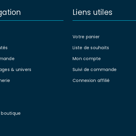
MOT DE PASSE PERDU ?
gation
Liens utiles
Votre panier
tés
Liste de souhaits
mande
Mon compte
ages & univers
Suivi de commande
nerie
Connexion affilié
 boutique