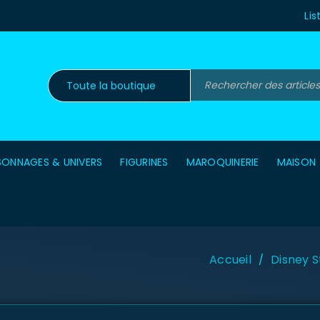
Lis
SONNAGES & UNIVERS
FIGURINES
MAROQUINERIE
MAISON
Accueil
Disney S
/