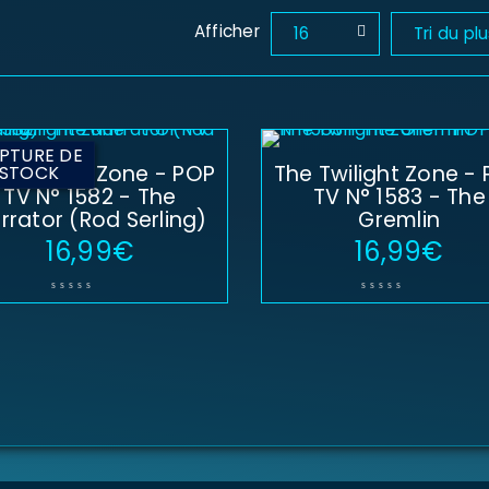
Afficher
16
Tri du pl
PTURE DE
SE CONNECTER
 Twilight Zone - POP
The Twilight Zone -
STOCK
TV N° 1582 - The
TV N° 1583 - The
Identifiant ou e-mail
*
rrator (Rod Serling)
Gremlin
16,99
€
16,99
€
Mot de passe
*
Se souvenir de moi
SE CONNECTER