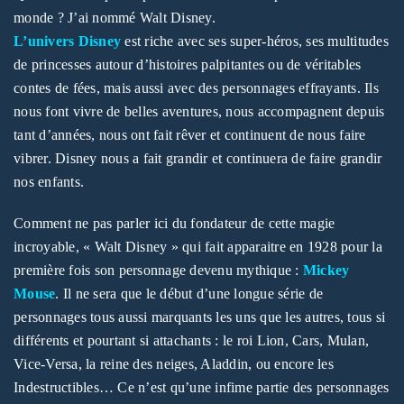
monde ? J’ai nommé Walt Disney.
L’univers Disney
est riche avec ses super-héros, ses multitudes
de princesses autour d’histoires palpitantes ou de véritables
contes de fées, mais aussi avec des personnages effrayants. Ils
nous font vivre de belles aventures, nous accompagnent depuis
tant d’années, nous ont fait rêver et continuent de nous faire
SE CONNECTER
vibrer. Disney nous a fait grandir et continuera de faire grandir
nos enfants.
Identifiant ou e-mail
*
Comment ne pas parler ici du fondateur de cette magie
incroyable, « Walt Disney » qui fait apparaitre en 1928 pour la
première fois son personnage devenu mythique :
Mickey
Mot de passe
*
Mouse
. Il ne sera que le début d’une longue série de
personnages tous aussi marquants les uns que les autres, tous si
différents et pourtant si attachants : le roi Lion, Cars, Mulan,
Vice-Versa, la reine des neiges, Aladdin, ou encore les
Indestructibles… Ce n’est qu’une infime partie des personnages
Se souvenir de moi
SE CONNECTER