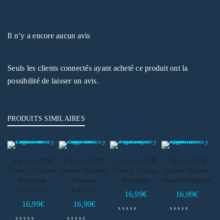
Il n’y a encore aucun avis
Seuls les clients connectés ayant acheté ce produit ont la
possibilité de laisser un avis.
PRODUITS SIMILAIRES
Figurine POP
Figurine POP
Figurine POP
Figurine POP
Disney Ultimate
Disney Ultimate
Disney Villains
Disney Villains
Princesse
Princesse
Maléfique
Queen Grimhilde
Cendrillon
Raiponce
16,99
€
16,99
€
16,99
€
16,99
€