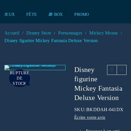
JEUX
FÊTE
🎁 BOX
PROMO
Accueil
Disney Store
Personnages
Mickey Mouse
/
/
/
/
Disney figurine Mickey Fantasia Deluxe Version
Disney
RUPTURE
figurine
DE
STOCK
Mickey Fantasia
Deluxe Version
SKU:
BKDDAH-041DX
Écrire votre avis
Envoyer à un ami