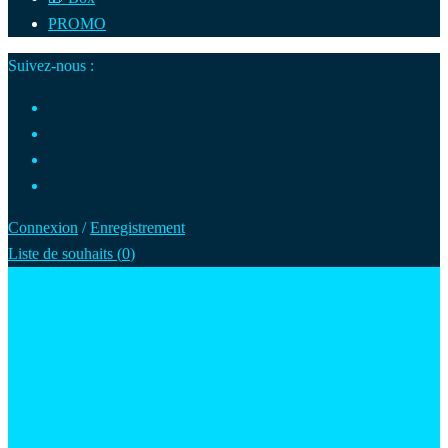
PROMO
Suivez-nous :
Connexion
/
Enregistrement
Liste de souhaits (
0
)