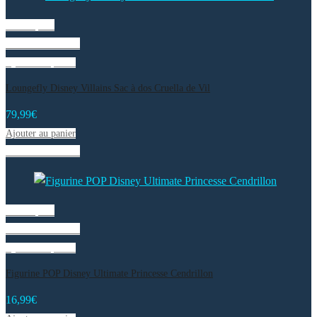
Vue rapide
Liste de souhaits
Ajouter au panier
Loungefly Disney Villains Sac à dos Cruella de Vil
79,99
€
Ajouter au panier
Liste de souhaits
Vue rapide
Liste de souhaits
Ajouter au panier
Figurine POP Disney Ultimate Princesse Cendrillon
16,99
€