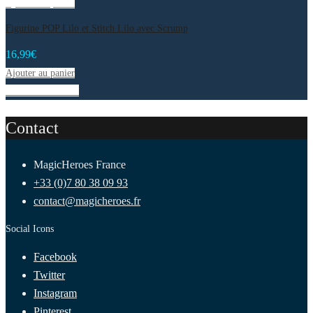
Ajouter au panier
Figurine POP Lilo et Stitch Lilo avec Scrump
16,99
€
Ajouter au panier
Liste de souhaits
Contact
MagicHeroes France
+33 (0)7 80 38 09 93
contact@magicheroes.fr
Social Icons
Facebook
Twitter
Instagram
Pinterest