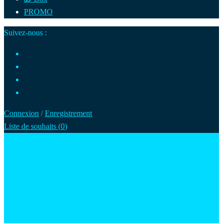
PROMO
Suivez-nous :
Connexion
/
Enregistrement
Liste de souhaits (
0
)