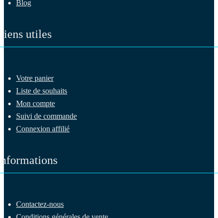
Blog
Liens utiles
Votre panier
Liste de souhaits
Mon compte
Suivi de commande
Connexion affilié
Informations
Contactez-nous
Conditions générales de vente