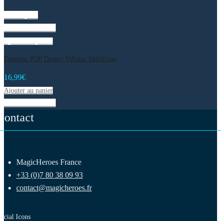
Vue rapide
Liste de souhaits
Ajouter au panier
Figurine POP Disney Villains Maléfique
16,99
€
Ajouter au panier
Liste de souhaits
Contact
MagicHeroes France
+33 (0)7 80 38 09 93
contact@magicheroes.fr
ocial Icons