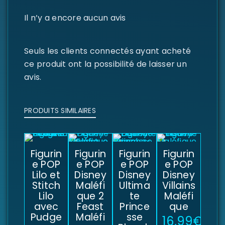
Il n’y a encore aucun avis
Seuls les clients connectés ayant acheté
ce produit ont la possibilité de laisser un
avis.
PRODUITS SIMILAIRES
Figurin
Figurin
Figurin
Figurin
e POP
e POP
e POP
e POP
Lilo et
Disney
Disney
Disney
Stitch
Maléfi
Ultima
Villains
Lilo
que 2
te
Maléfi
avec
Feast
Prince
que
Pudge
Maléfi
sse
16,99
€