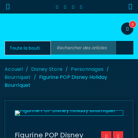
0
Accueil
Disney Store
Personnages
/
/
/
Bourriquet
Figurine POP Disney Holiday
/
Bourriquet
Figurine POP Disney