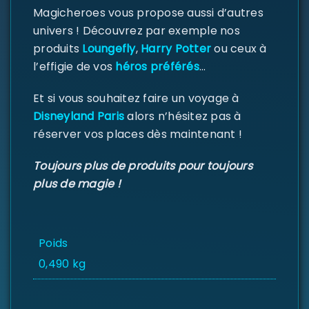
SE CONNECTER
Magicheroes vous propose aussi d’autres
univers ! Découvrez par exemple nos
Identifiant ou e-mail
*
produits
Loungefly
,
Harry Potter
ou ceux à
l’effigie de vos
héros préférés
…
Et si vous souhaitez faire un voyage à
Mot de passe
*
Disneyland Paris
alors n’hésitez pas à
réserver vos places dès maintenant !
Toujours plus de produits pour toujours
Se souvenir de moi
plus de magie !
SE CONNECTER
MOT DE PASSE PERDU ?
Poids
0,490 kg