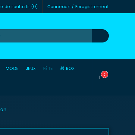
te de souhaits (
0
)
Connexion
/
Enregistrement
MODE
JEUX
FÊTE
🎁 BOX
0
ton