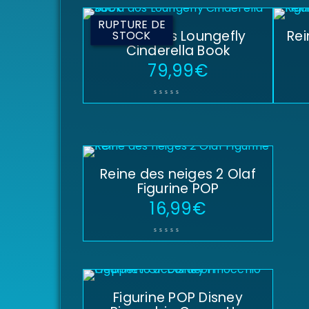
RUPTURE DE
Sac à dos Loungefly
Rei
STOCK
Cinderella Book
79,99
€
Reine des neiges 2 Olaf
Figurine POP
16,99
€
Figurine POP Disney