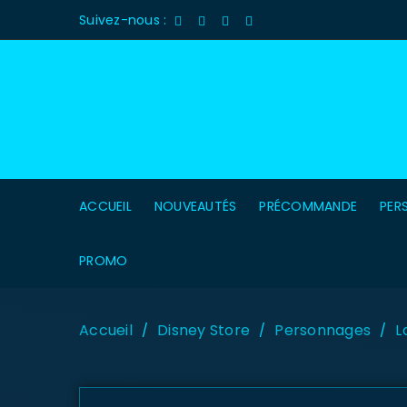
Suivez-nous :
ACCUEIL
NOUVEAUTÉS
PRÉCOMMANDE
PER
PROMO
Accueil
Disney Store
Personnages
L
/
/
/