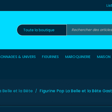
Lis
SONNAGES & UNIVERS
FIGURINES
MAROQUINERIE
MAISON
a Belle et la Bête
Figurine Pop La Belle et la Bête Gas
/