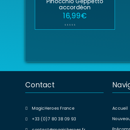
Pinocchio Geppetto
accordéon
16,99
€
Contact
Navi
MagicHeroes France
Accueil
Nouveau
+33 (0)7 80 38 09 93
Précom
contact@magicheroes.fr