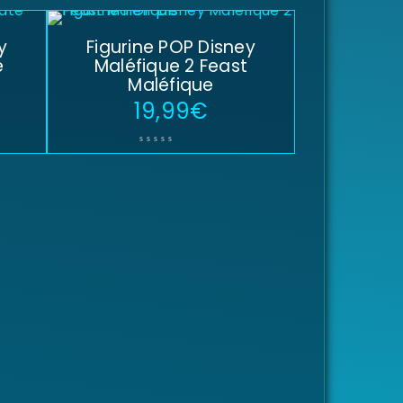
y
Figurine POP Disney
e
Maléfique 2 Feast
Maléfique
19,99
€