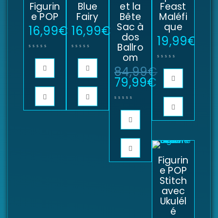
Figurin
Blue
et la
Feast
e POP
Fairy
Bête
Maléfi
Sac à
que
16,99
€
16,99
€
dos
19,99
€
Ballro
om
84,99
€
79,99
€
Figurin
e POP
Stitch
avec
Ukulél
é