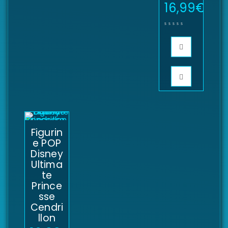
16,99
€
Figurin
e POP
Disney
Ultima
te
Prince
sse
Cendri
llon