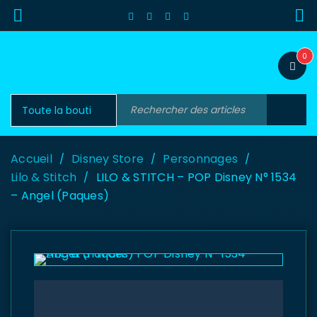
0
Accueil
Disney Store
Personnages
/
/
/
Lilo & Stitch
LILO & STITCH – POP Disney N° 1534
/
– Angel (Paques)