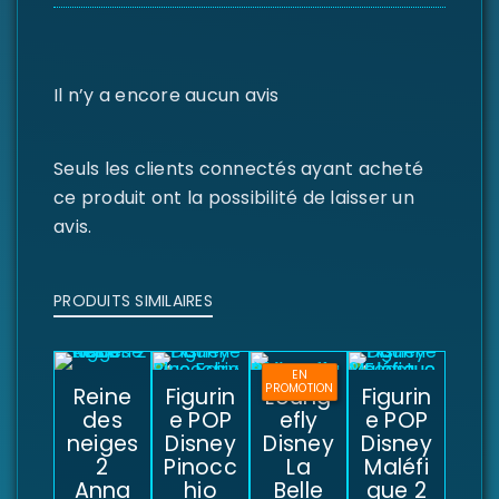
Il n’y a encore aucun avis
Seuls les clients connectés ayant acheté
ce produit ont la possibilité de laisser un
avis.
PRODUITS SIMILAIRES
EN
PROMOTION
Reine
Figurin
Loung
Figurin
des
e POP
efly
e POP
neiges
Disney
Disney
Disney
2
Pinocc
La
Maléfi
Anna
hio
Belle
que 2