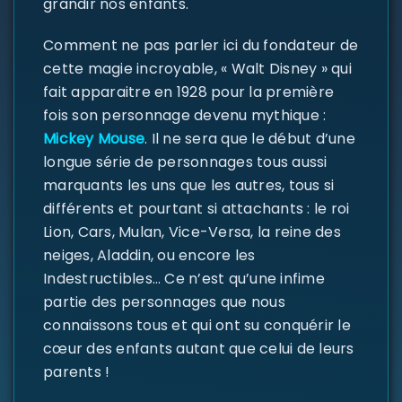
grandir nos enfants.
Comment ne pas parler ici du fondateur de
cette magie incroyable, « Walt Disney » qui
fait apparaitre en 1928 pour la première
fois son personnage devenu mythique :
Mickey Mouse
. Il ne sera que le début d’une
longue série de personnages tous aussi
marquants les uns que les autres, tous si
différents et pourtant si attachants : le roi
SE CONNECTER
Lion, Cars, Mulan, Vice-Versa, la reine des
neiges, Aladdin, ou encore les
Identifiant ou e-mail
*
Indestructibles… Ce n’est qu’une infime
partie des personnages que nous
connaissons tous et qui ont su conquérir le
cœur des enfants autant que celui de leurs
Mot de passe
*
parents !