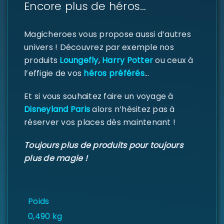
Encore plus de héros…
Se souvenir de moi
SE CONNECTER
Magicheroes vous propose aussi d’autres
univers ! Découvrez par exemple nos
MOT DE PASSE PERDU ?
produits
Loungefly
,
Harry Potter
ou ceux à
l’effigie de vos
héros préférés
…
Et si vous souhaitez faire un voyage à
Disneyland Paris
alors n’hésitez pas à
réserver vos places dès maintenant !
Toujours plus de produits pour toujours
plus de magie !
Poids
0,490 kg