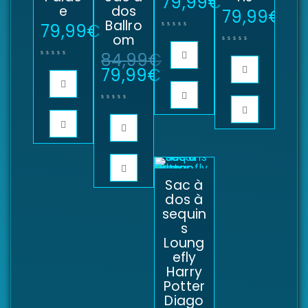
79,99
€
e
dos
79,99
€
Ballro
79,99
€
om
84,99
€
79,99
€
Sac à
dos à
sequin
s
Loung
efly
Harry
Potter
Diago