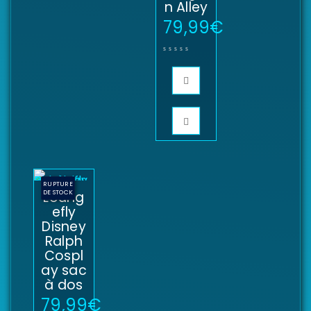
n Alley
79,99
€
RUPTURE
DE STOCK
Loung
efly
Disney
Ralph
Cospl
ay sac
à dos
79,99
€