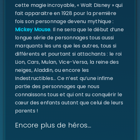
cette magie incroyable, « Walt Disney » qui
fait apparaitre en 1928 pour la première
Se souvenir de moi
SE CONNECTER
fois son personnage devenu mythique :
Mickey Mouse
. Il ne sera que le début d’une
MOT DE PASSE PERDU ?
longue série de personnages tous aussi
marquants les uns que les autres, tous si
différents et pourtant si attachants : le roi
Lion, Cars, Mulan, Vice-Versa, la reine des
neiges, Aladdin, ou encore les
Indestructibles… Ce n’est qu’une infime
partie des personnages que nous
connaissons tous et qui ont su conquérir le
cœur des enfants autant que celui de leurs
parents !
Encore plus de héros…