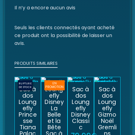
Il n’y a encore aucun avis
Seuls les clients connectés ayant acheté
ce produit ont la possibilité de laisser un
avis.
PRODUITS SIMILAIRES
EN
RUPTURE
PROMOTION
DE STOCK
Sac à
Loung
Sac à
Sac à
dos
efly
dos
dos
Loung
Disney
Loung
Loung
efly
La
efly
efly
Prince
Belle
Disney
Gizmo
sse
et la
Classi
Noël
Tiana
Bête
c
Gremli
Palac
Sac à
ns