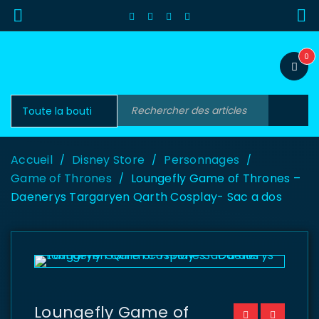
0
Accueil
Disney Store
Personnages
/
/
/
Game of Thrones
Loungefly Game of Thrones –
/
Daenerys Targaryen Qarth Cosplay- Sac a dos
Loungefly Game of