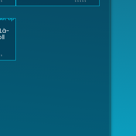
 Là-
ll