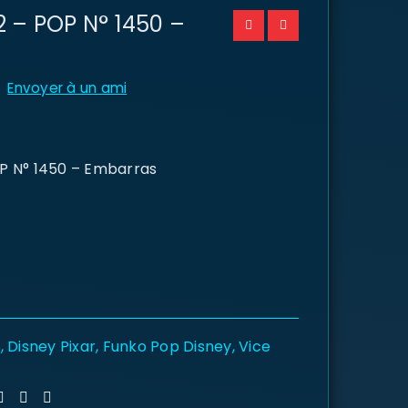
 – POP N° 1450 –
Envoyer à un ami
P N° 1450 – Embarras
y
,
Disney Pixar
,
Funko Pop Disney
,
Vice