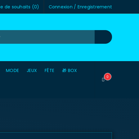
te de souhaits (
0
)
Connexion
/
Enregistrement
MODE
JEUX
FÊTE
🎁 BOX
0