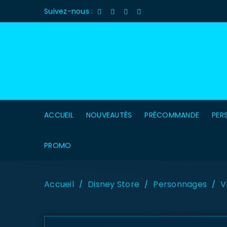
Suivez-nous :
ACCUEIL
NOUVEAUTÉS
PRÉCOMMANDE
PER
PROMO
Accueil
Disney Store
Personnages
V
/
/
/