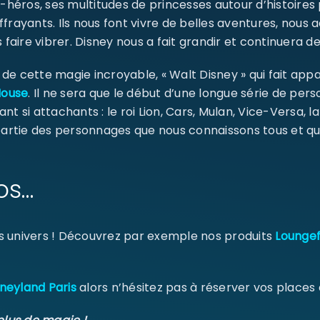
Identifiant ou e-mail
*
-héros, ses multitudes de princesses autour d’histoires
ffrayants. Ils nous font vivre de belles aventures, nou
 faire vibrer. Disney nous a fait grandir et continuera de
e cette magie incroyable, « Walt Disney » qui fait appa
Mot de passe
*
Mouse
. Il ne sera que le début d’une longue série de pe
ant si attachants : le roi Lion, Cars, Mulan, Vice-Versa, l
 partie des personnages que nous connaissons tous et qu
Se souvenir de moi
os…
SE CONNECTER
MOT DE PASSE PERDU ?
s univers ! Découvrez par exemple nos produits
Loungef
neyland Paris
alors n’hésitez pas à réserver vos places