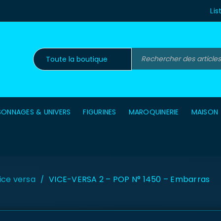
Lis
SONNAGES & UNIVERS
FIGURINES
MAROQUINERIE
MAISON
ice versa
VICE-VERSA 2 – POP N° 1450 – Embarras
/