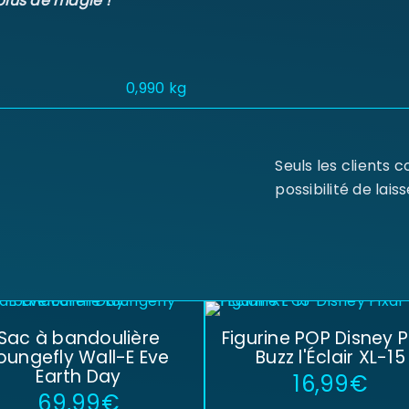
plus de magie !
0,990 kg
Seuls les clients 
possibilité de laiss
Sac à bandoulière
Figurine POP Disney P
oungefly Wall-E Eve
Buzz l'Éclair XL-15
Earth Day
16,99
€
69,99
€