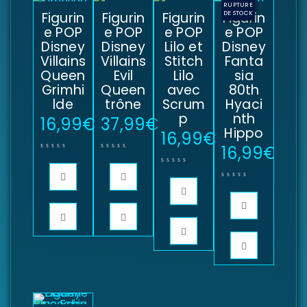
RUPTURE
Figurin
Figurin
Figurin
Figurin
DE STOCK
e POP
e POP
e POP
e POP
Disney
Disney
Lilo et
Disney
Villains
Villains
Stitch
Fanta
Queen
Evil
Lilo
sia
Grimhi
Queen
avec
80th
lde
trône
Scrum
Hyaci
p
nth
16,99
€
37,99
€
Hippo
16,99
€
16,99
€