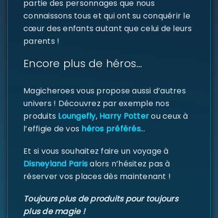
partie des personnages que nous
connaissons tous et qui ont su conquérir le
cœur des enfants autant que celui de leurs
parents !
SE CONNECTER
Encore plus de héros…
Identifiant ou e-mail
*
Magicheroes vous propose aussi d’autres
univers ! Découvrez par exemple nos
Mot de passe
*
produits
Loungefly
,
Harry Potter
ou ceux à
l’effigie de vos
héros préférés
…
Et si vous souhaitez faire un voyage à
Disneyland Paris
alors n’hésitez pas à
Se souvenir de moi
SE CONNECTER
réserver vos places dès maintenant !
Toujours plus de produits pour toujours
MOT DE PASSE PERDU ?
plus de magie !