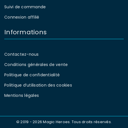
Suivi de commande
Connexion affilié
Informations
Contactez-nous
IL ÉTAIT UNE FOIS 2 DISNEY DISENCHANTED
Conditions générales de vente
Par
Magic Heroes
décembre 26, 2020
Politique de confidentialité
Onze ans après la sortie d’Il était
Politique d’utilisation des cookies
une fois dans les salles obscures, les
Mentions légales
spectateurs retrouveront bientôt
la
© 2019 - 2026 Magic Heroes. Tous droits réservés.
0