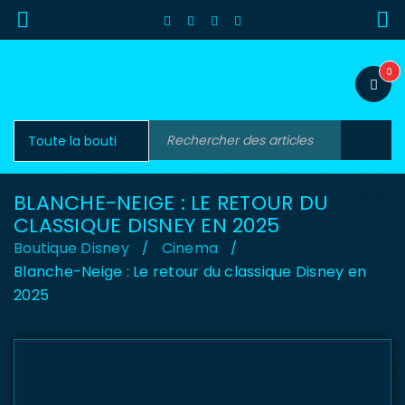
0
BLANCHE-NEIGE : LE RETOUR DU
CLASSIQUE DISNEY EN 2025
Boutique Disney
Cinema
/
/
Blanche-Neige : Le retour du classique Disney en
2025