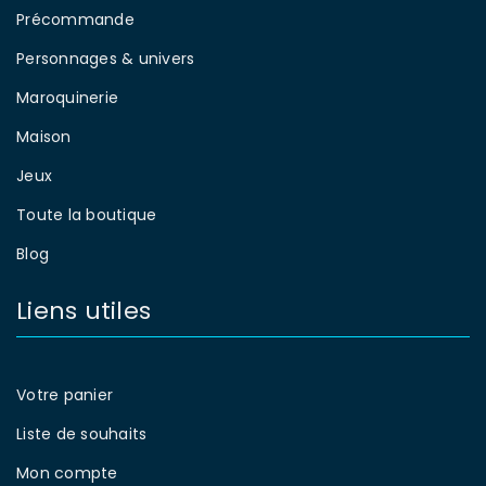
Précommande
Personnages & univers
Maroquinerie
PRODUITS DÉRIVÉS VAIANA 2 : DÉCOUVREZ
LA MAGIE SUR MAGICHEROES.FR
Maison
Par
Magic Heroes
janvier 18, 2025
Jeux
Vaiana 2 : Produits Dérivés et Magie
Toute la boutique
à Découvrir sur MagicHeroes.fr Le
27 novembre 2024, Disney marque
Blog
un
Liens utiles
0
Lire la suite
Votre panier
Liste de souhaits
Mon compte