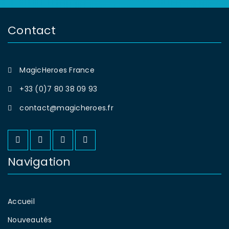
Introduction Disney s’apprête à
raviver la magie d’un de ses
Contact
classiques les plus adorés avec Lilo
& Stitch
MagicHeroes France
0
+33 (0)7 80 38 09 93
Lire la suite
contact@magicheroes.fr
Navigation
Accueil
Nouveautés